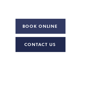
Deserve
Proudly serving the DMV
BOOK ONLINE
CONTACT US
Quick Links
About Us
Abortion Pills FAQ
Free Pre-Abortion Consultation
Free Services